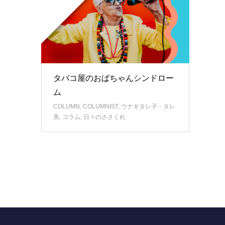
タバコ屋のおばちゃんシンドロー
ム
COLUMN
,
COLUMNIST
,
ウナギタレ子・タレ
美
,
コラム
,
日々のささくれ