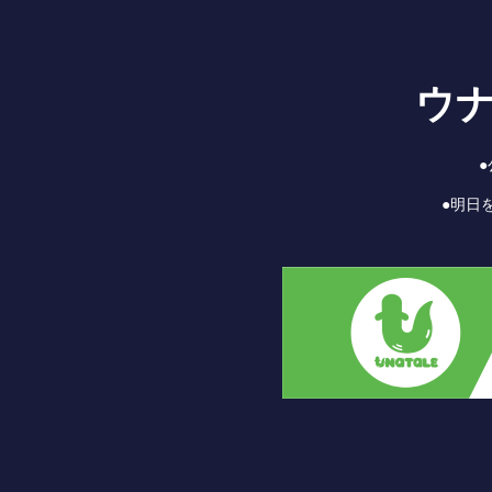
ウ
●明日