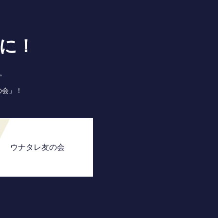
に！
。
の会」！
ウナタレ友の会