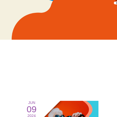
JUN
09
2024