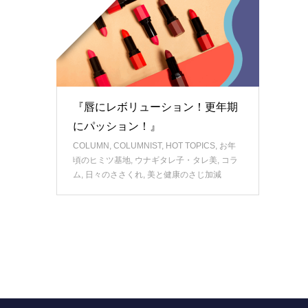
『唇にレボリューション！更年期
にパッション！』
COLUMN
,
COLUMNIST
,
HOT TOPICS
,
お年
頃のヒミツ基地
,
ウナギタレ子・タレ美
,
コラ
ム
,
日々のささくれ
,
美と健康のさじ加減