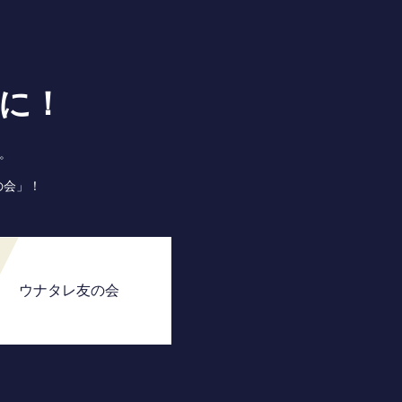
に！
。
の会」！
ウナタレ友の会