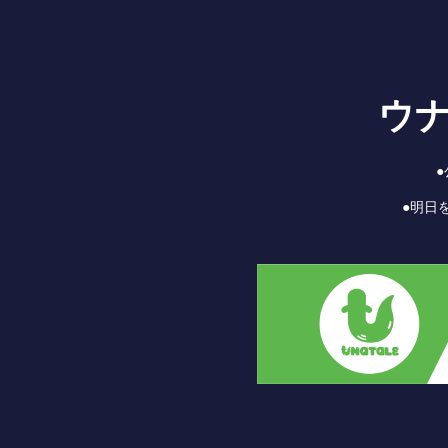
ウ
●明日