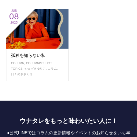
JUN
08
2025
孤独を知らない私
COLUMN
,
COLUMNIST
,
HOT
TOPICS
,
やまざきゆりこ
,
コラム
,
日々のささくれ
ウナタレをもっと味わいたい人に！
●公式LINEではコラムの更新情報やイベントのお知らせをいち早