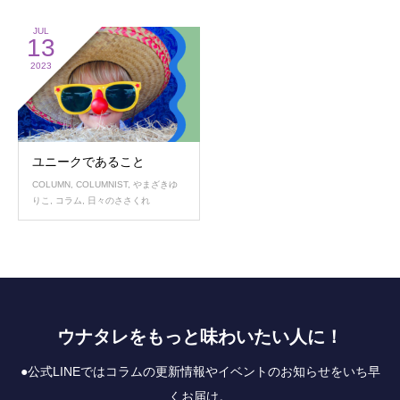
JUL
13
2023
ユニークであること
COLUMN
,
COLUMNIST
,
やまざきゆ
りこ
,
コラム
,
日々のささくれ
ウナタレをもっと味わいたい人に！
●公式LINEではコラムの更新情報やイベントのお知らせをいち早
くお届け。