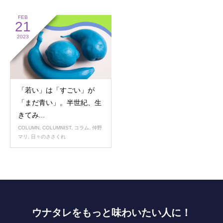
FEB
21
2023
「若い」は「すごい」が
「まだ青い」。半世紀、生
きてみ...
COLUMN
,
COLUMNIST
,
コラム
,
仲野
マリ
,
日々のささくれ
ウナタレをもっと味わいたい人に！