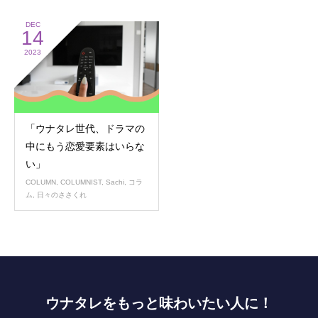
DEC
14
2023
「ウナタレ世代、ドラマの
中にもう恋愛要素はいらな
い」
COLUMN
,
COLUMNIST
,
Sachi
,
コラ
ム
,
日々のささくれ
ウナタレをもっと味わいたい人に！