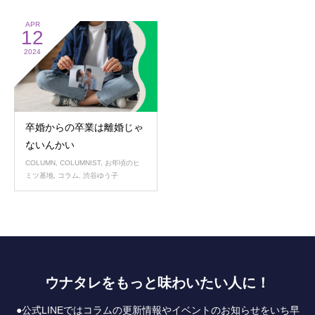
APR
12
2024
卒婚からの卒業は離婚じゃ
ないんかい
COLUMN
,
COLUMNIST
,
お年頃のヒ
ミツ基地
,
コラム
,
渋谷ゆう子
ウナタレをもっと味わいたい人に！
●公式LINEではコラムの更新情報やイベントのお知らせをいち早