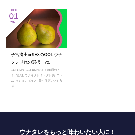
FEB
01
2023
子宮摘出orSEXのQOL ウナ
タレ世代の選択 vo...
COLUMN
,
COLUMNIST
,
お年頃のヒ
ミツ基地
,
ウナギタレ子・タレ美
,
コラ
ム
,
タレミンボイス
,
美と健康のさじ加
減
ウナタレをもっと味わいたい人に！