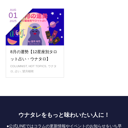
AUG
01
2025
8月の運勢【12星座別タロ
ット占い・ウナタロ】
COLUMNIST
,
HOT TOPICS
,
ウナタ
ロ
,
占い
,
望月桜咲
ウナタレをもっと味わいたい人に！
●公式LINEではコラムの更新情報やイベントのお知らせをいち早