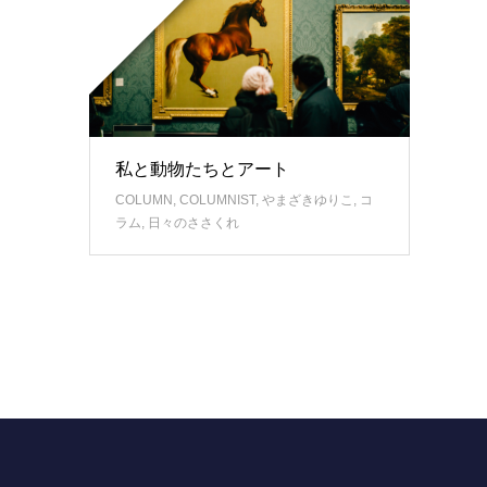
私と動物たちとアート
COLUMN
,
COLUMNIST
,
やまざきゆりこ
,
コ
ラム
,
日々のささくれ