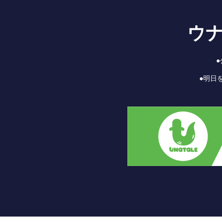
ウ
●明日