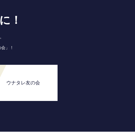
に！
。
の会」！
ウナタレ友の会