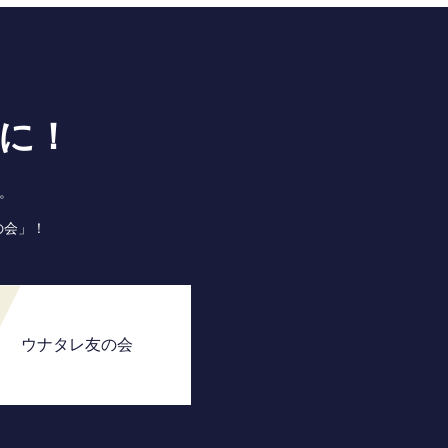
に！
。
の会」！
ウナタレ友の会