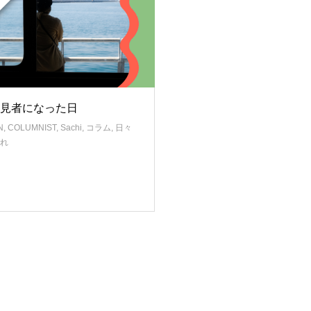
見者になった日
N
,
COLUMNIST
,
Sachi
,
コラム
,
日々
れ