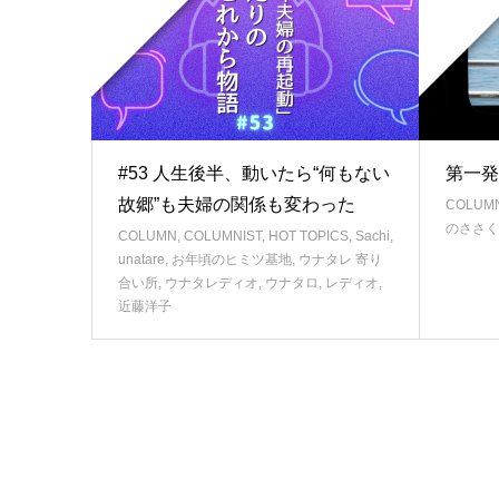
#53 人生後半、動いたら“何もない
第一発
故郷”も夫婦の関係も変わった
COLUM
のささく
COLUMN
,
COLUMNIST
,
HOT TOPICS
,
Sachi
,
unatare
,
お年頃のヒミツ基地
,
ウナタレ 寄り
合い所
,
ウナタレディオ
,
ウナタロ
,
レディオ
,
近藤洋子