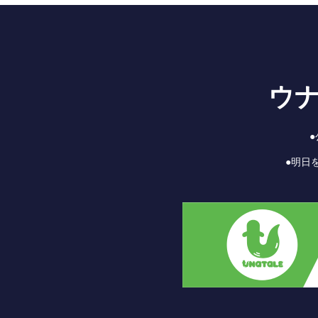
ウ
●明日