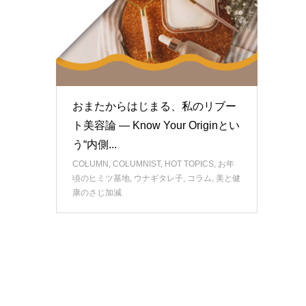
おまたからはじまる、私のリブー
ト美容論 — Know Your Originとい
う“内側...
COLUMN
,
COLUMNIST
,
HOT TOPICS
,
お年
頃のヒミツ基地
,
ウナギタレ子
,
コラム
,
美と健
康のさじ加減