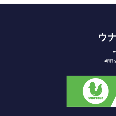
ウ
●明日