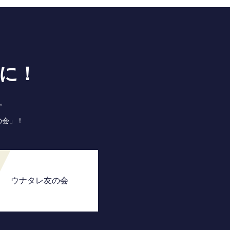
に！
。
の会」！
ウナタレ友の会