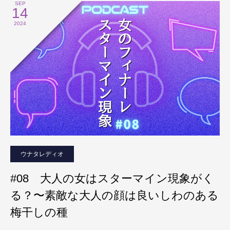
SEP
14
2024
ウナタレディオ
#08 大人の女はスターマイン現象がく
る？〜素敵な大人の顔は良いしわのある
梅干しの種