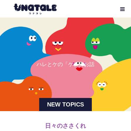
ハ
レ
と
ケ
の
「
ケ
」
の
お
話
NEW TOPICS
日々のささくれ