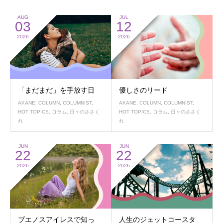
AUG
JUL
03
12
2026
2026
「まだまだ」を手放す日
優しさのリード
AKANE
,
COLUMN
,
COLUMNIST
,
AKANE
,
COLUMN
,
COLUMNIST
,
HOT TOPICS
,
コラム
,
日々のささく
HOT TOPICS
,
コラム
,
日々のささく
れ
れ
JUN
JUN
22
22
2026
2026
ブエノスアイレスで知っ
人生のジェットコースタ