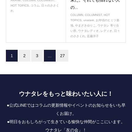
AKANE
,
COLUMN
,
COLUMNIST
,
HOT TOPICS
,
コラム
,
日々のささく
の...
れ
COLUMN
,
COLUMNIST
,
HOT
TOPICS
,
unatare
,
お年頃のヒミツ基
地
,
やまざきゆりこ
,
ウナタレ 寄り合
い所
,
ウナタレディオ
,
レディオ
,
日々
のささくれ
,
近藤洋子
1
2
3
…
27
ウナタレをもっと味わいたい人に！
●公式LINEではコラムの更新情報やイベントのお知らせをいち早
くお届け。
●明日をおもしろがって生きている愉快な仲間がここにいます。
ウナタレ「友の会」！