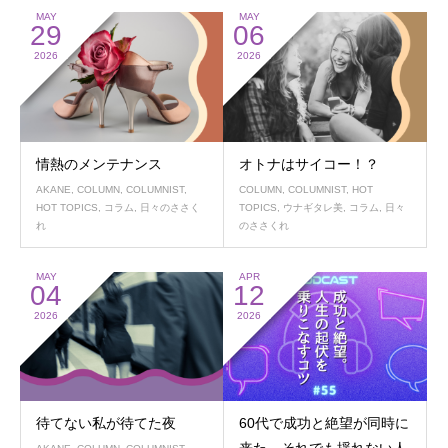
MAY
MAY
29
06
2026
2026
情熱のメンテナンス
オトナはサイコー！？
AKANE
,
COLUMN
,
COLUMNIST
,
COLUMN
,
COLUMNIST
,
HOT
HOT TOPICS
,
コラム
,
日々のささく
TOPICS
,
ウナギタレ美
,
コラム
,
日々
れ
のささくれ
MAY
APR
04
12
2026
2026
待てない私が待てた夜
60代で成功と絶望が同時に
来た。それでも揺れない人