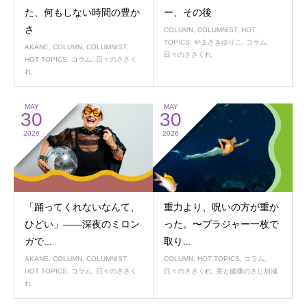
た、何もしない時間の豊か
ー、その後
さ
COLUMN
,
COLUMNIST
,
HOT
TOPICS
,
やまざきゆりこ
,
コラム
,
AKANE
,
COLUMN
,
COLUMNIST
,
日々のささくれ
HOT TOPICS
,
コラム
,
日々のささく
れ
MAY
MAY
30
30
2026
2026
「踊ってくれないなんて、
重力より、呪いの方が重か
ひどい」——深夜のミロン
った。〜ブラジャー一枚で
ガで...
取り...
AKANE
,
COLUMN
,
COLUMNIST
,
COLUMN
,
HOT TOPICS
,
コラム
,
HOT TOPICS
,
コラム
,
日々のささく
日々のささくれ
,
美と健康のさじ加減
れ