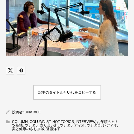
記事のタイトルとURLをコピーする
投稿者:
UNATALE
COLUMN
,
COLUMNIST
,
HOT TOPICS
,
INTERVIEW
,
お年頃のヒミ
ツ基地
,
ウナタレ 寄り合い所
,
ウナタレディオ
,
ウナタロ
,
レディオ
,
美と健康のさじ加減
,
近藤洋子