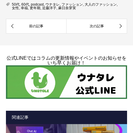
50代
,
60代
,
podcast
,
ウナタレ
,
ファッション
,
大人のファッション
,
女性
,
幸福
,
更年期
,
近藤洋子
,
麻日奈芽実
公式LINEではコラムの更新情報やイベントのお知らせを
いち早くお届け！
関連記事