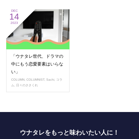
DEC
14
2023
「ウナタレ世代、ドラマの
中にもう恋愛要素はいらな
い」
COLUMN
,
COLUMNIST
,
Sachi
,
コラ
ム
,
日々のささくれ
ウナタレをもっと味わいたい人に！