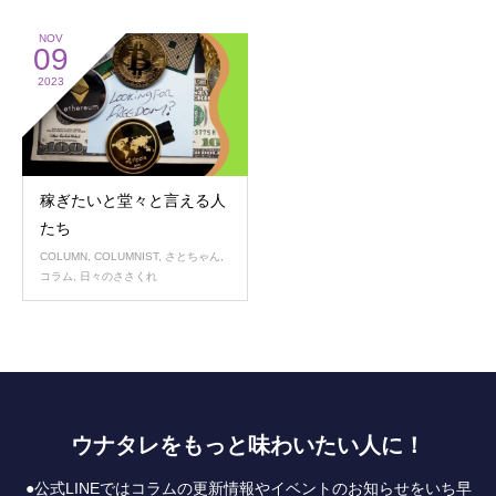
NOV
09
2023
稼ぎたいと堂々と言える人
たち
COLUMN
,
COLUMNIST
,
さとちゃん
,
コラム
,
日々のささくれ
ウナタレをもっと味わいたい人に！
●公式LINEではコラムの更新情報やイベントのお知らせをいち早