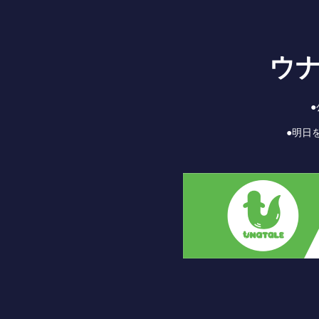
ウ
●明日