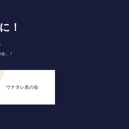
に！
。
の会」！
ウナタレ友の会