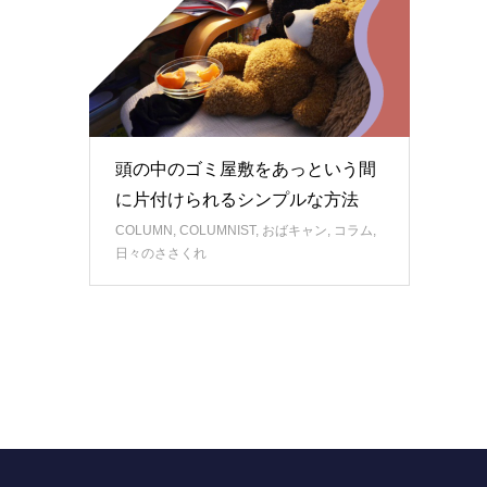
頭の中のゴミ屋敷をあっという間
に片付けられるシンプルな方法
COLUMN
,
COLUMNIST
,
おばキャン
,
コラム
,
日々のささくれ