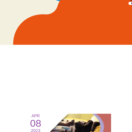
APR
08
2023