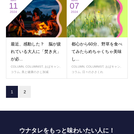
MAY
MAR
11
07
2024
2024
最近、感動した？ 脳が疲
都心から60分、野草を食べ
れている大人に「焚き火」
てみたらめちゃくちゃ美味
が必...
し...
COLUMN
,
COLUMNIST
,
おばキャン
,
COLUMN
,
COLUMNIST
,
おばキャン
,
コラム
,
美と健康のさじ加減
コラム
,
日々のささくれ
1
2
ウナタレをもっと味わいたい人に！