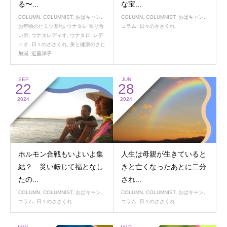
る〜...
な宝...
COLUMN
,
COLUMNIST
,
おばキャン
,
COLUMN
,
COLUMNIST
,
おばキャン
,
お年頃のヒミツ基地
,
ウナタレ 寄り合
コラム
,
日々のささくれ
い所
,
ウナタレディオ
,
ウナタロ
,
レデ
ィオ
,
日々のささくれ
,
美と健康のさじ
加減
,
近藤洋子
SEP
JUN
22
28
2024
2024
ホルモン合戦もいよいよ集
人生は母親が生きていると
結？ 災い転じて福となし
きと亡くなったあとに二分
たの...
され...
COLUMN
,
COLUMNIST
,
おばキャン
,
COLUMN
,
COLUMNIST
,
おばキャン
,
コラム
,
日々のささくれ
コラム
,
日々のささくれ