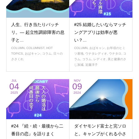
人生、行き当たりバッチ
#25 結婚したいならマッチ
リ。— 起立性調節障害の息
ングアプリは効率が悪
子と...
い？...
COLUMN
,
COLUMNIST
,
HOT
COLUMN
,
おばキャン
,
お年頃のヒミ
TOPICS
,
おばキャン
,
コラム
,
日々の
ツ基地
,
ウナタレディオ
,
ウナタロ
,
コ
ささくれ
ラム
,
コラム
,
レディオ
,
美と健康のさ
じ加減
,
近藤洋子
JUL
NOV
04
09
2025
2024
#24 『続・続・最後から二
ダイヤモンド富士と完ソロ
番目の恋』を語りまく
と。キャンプがくれる小さ