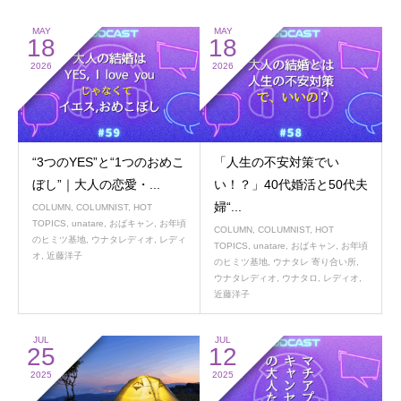
MAY
MAY
18
18
2026
2026
“3つのYES”と“1つのおめこ
「人生の不安対策でい
ぼし”｜大人の恋愛・...
い！？」40代婚活と50代夫
婦“...
COLUMN
,
COLUMNIST
,
HOT
TOPICS
,
unatare
,
おばキャン
,
お年頃
COLUMN
,
COLUMNIST
,
HOT
のヒミツ基地
,
ウナタレディオ
,
レディ
TOPICS
,
unatare
,
おばキャン
,
お年頃
オ
,
近藤洋子
のヒミツ基地
,
ウナタレ 寄り合い所
,
ウナタレディオ
,
ウナタロ
,
レディオ
,
近藤洋子
JUL
JUL
25
12
2025
2025