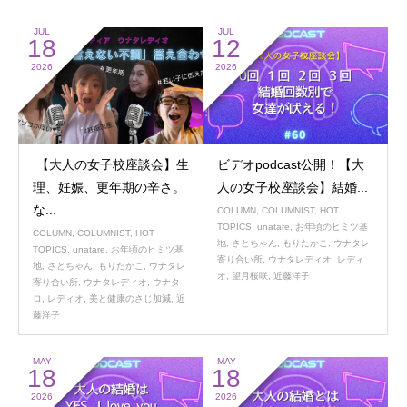
JUL
JUL
18
12
2026
2026
【大人の女子校座談会】生
ビデオpodcast公開！【大
理、妊娠、更年期の辛さ。
人の女子校座談会】結婚...
な...
COLUMN
,
COLUMNIST
,
HOT
TOPICS
,
unatare
,
お年頃のヒミツ基
COLUMN
,
COLUMNIST
,
HOT
地
,
さとちゃん
,
もりたかこ
,
ウナタレ
TOPICS
,
unatare
,
お年頃のヒミツ基
寄り合い所
,
ウナタレディオ
,
レディ
地
,
さとちゃん
,
もりたかこ
,
ウナタレ
オ
,
望月桜咲
,
近藤洋子
寄り合い所
,
ウナタレディオ
,
ウナタ
ロ
,
レディオ
,
美と健康のさじ加減
,
近
藤洋子
MAY
MAY
18
18
2026
2026