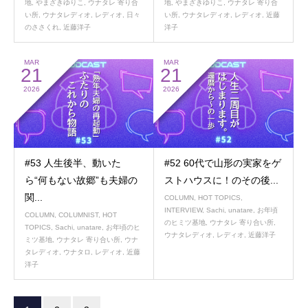
地
,
やまざきゆりこ
,
ウナタレ 寄り合
地
,
やまざきゆりこ
,
ウナタレ 寄り合
い所
,
ウナタレディオ
,
レディオ
,
日々
い所
,
ウナタレディオ
,
レディオ
,
近藤
のささくれ
,
近藤洋子
洋子
MAR
MAR
21
21
2026
2026
#53 人生後半、動いた
#52 60代で山形の実家をゲ
ら“何もない故郷”も夫婦の
ストハウスに！のその後...
関...
COLUMN
,
HOT TOPICS
,
INTERVIEW
,
Sachi
,
unatare
,
お年頃
COLUMN
,
COLUMNIST
,
HOT
のヒミツ基地
,
ウナタレ 寄り合い所
,
TOPICS
,
Sachi
,
unatare
,
お年頃のヒ
ウナタレディオ
,
レディオ
,
近藤洋子
ミツ基地
,
ウナタレ 寄り合い所
,
ウナ
タレディオ
,
ウナタロ
,
レディオ
,
近藤
洋子