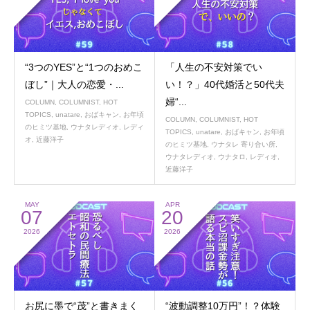
“3つのYES”と“1つのおめこ
「人生の不安対策でい
ぼし”｜大人の恋愛・...
い！？」40代婚活と50代夫
婦“...
COLUMN
,
COLUMNIST
,
HOT
TOPICS
,
unatare
,
おばキャン
,
お年頃
COLUMN
,
COLUMNIST
,
HOT
のヒミツ基地
,
ウナタレディオ
,
レディ
TOPICS
,
unatare
,
おばキャン
,
お年頃
オ
,
近藤洋子
のヒミツ基地
,
ウナタレ 寄り合い所
,
ウナタレディオ
,
ウナタロ
,
レディオ
,
近藤洋子
MAY
APR
07
20
2026
2026
お尻に墨で“茂”と書きまく
“波動調整10万円”！？体験