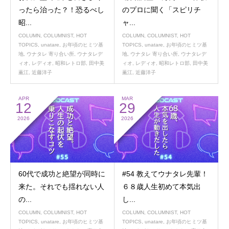
ったら治った？！恐るべし
のプロに聞く「スピリチ
昭...
ャ...
COLUMN
,
COLUMNIST
,
HOT
COLUMN
,
COLUMNIST
,
HOT
TOPICS
,
unatare
,
お年頃のヒミツ基
TOPICS
,
unatare
,
お年頃のヒミツ基
地
,
ウナタレ 寄り合い所
,
ウナタレデ
地
,
ウナタレ 寄り合い所
,
ウナタレデ
ィオ
,
レディオ
,
昭和レトロ部
,
田中美
ィオ
,
レディオ
,
昭和レトロ部
,
田中美
薫江
,
近藤洋子
薫江
,
近藤洋子
APR
MAR
12
29
2026
2026
60代で成功と絶望が同時に
#54 教えてウナタレ先輩！
来た。それでも揺れない人
６８歳人生初めて本気出
の...
し...
COLUMN
,
COLUMNIST
,
HOT
COLUMN
,
COLUMNIST
,
HOT
TOPICS
,
unatare
,
お年頃のヒミツ基
TOPICS
,
unatare
,
お年頃のヒミツ基