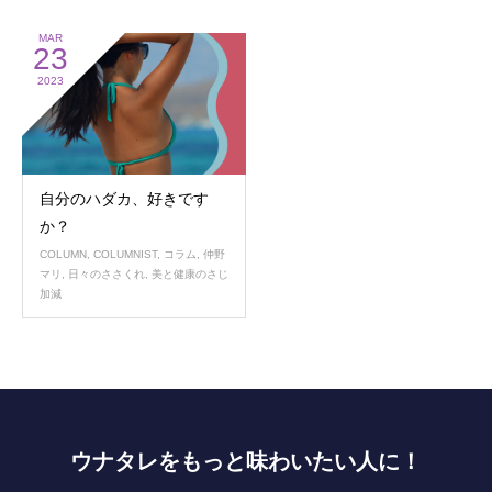
MAR
23
2023
自分のハダカ、好きです
か？
COLUMN
,
COLUMNIST
,
コラム
,
仲野
マリ
,
日々のささくれ
,
美と健康のさじ
加減
ウナタレをもっと味わいたい人に！