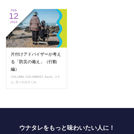
FEB
12
2024
片付けアドバイザーが考え
る「防災の備え」（行動
編）
COLUMN
,
COLUMNIST
,
Sachi
,
コラ
ム
,
日々のささくれ
ウナタレをもっと味わいたい人に！