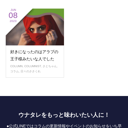
JUN
08
2023
好きになったのはアラブの
王子様みたいな人でした
COLUMN
,
COLUMNIST
,
さとちゃん
,
コラム
,
日々のささくれ
ウナタレをもっと味わいたい人に！
●公式LINEではコラムの更新情報やイベントのお知らせをいち早