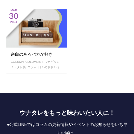
MAR
30
2024
余白のあるバカが好き
COLUMN
,
COLUMNIST
,
ウナギタレ
子・タレ美
,
コラム
,
日々のささくれ
ウナタレをもっと味わいたい人に！
●公式LINEではコラムの更新情報やイベントのお知らせをいち早
くお届け。