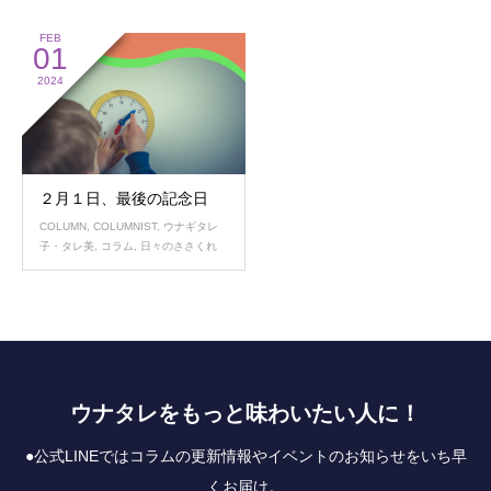
FEB
01
2024
２月１日、最後の記念日
COLUMN
,
COLUMNIST
,
ウナギタレ
子・タレ美
,
コラム
,
日々のささくれ
ウナタレをもっと味わいたい人に！
●公式LINEではコラムの更新情報やイベントのお知らせをいち早
くお届け。