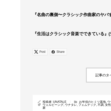
『名曲の裏側〜クラシック作曲家のヤバ
『生活はクラシック音楽でできている』(
Post
Share
記事のタ
投稿者:
UNATALE
お年頃のヒミツ基地
,
ウ
ウェルビーング
,
ウナタレ
,
フェムテック
,
不調
,
女性
家