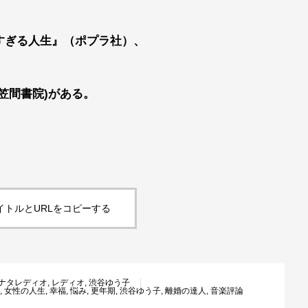
すぎる人生』（ポプラ社）、
笠間書院)がある。
イトルとURLをコピーする
ナタレディオ
,
レディオ
,
渋谷ゆう子
,
女性の人生
,
幸福
,
悩み
,
更年期
,
渋谷ゆう子
,
離婚の達人
,
音楽評論