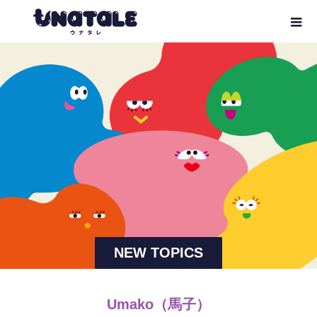
NEW TOPICS
Umako（馬子）