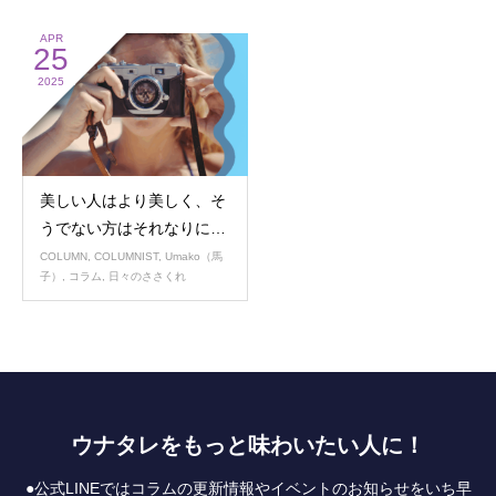
APR
25
2025
美しい人はより美しく、そ
うでない方はそれなりに…
COLUMN
,
COLUMNIST
,
Umako（馬
子）
,
コラム
,
日々のささくれ
ウナタレをもっと味わいたい人に！
●公式LINEではコラムの更新情報やイベントのお知らせをいち早