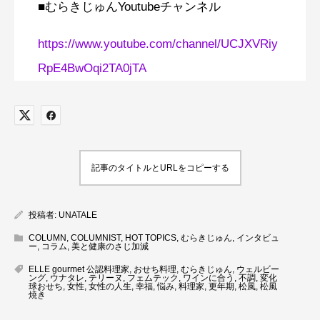
■むらきじゅんYoutubeチャンネル
https://www.youtube.com/channel/UCJXVRiy
RpE4BwOqi2TA0jTA
記事のタイトルとURLをコピーする
投稿者:
UNATALE
COLUMN
,
COLUMNIST
,
HOT TOPICS
,
むらきじゅん
,
インタビュ
ー
,
コラム
,
美と健康のさじ加減
ELLE gourmet 公認料理家
,
おせち料理
,
むらきじゅん
,
ウェルビー
ング
,
ウナタレ
,
テリーヌ
,
フェムテック
,
ワインに合う
,
不調
,
変化
球おせち
,
女性
,
女性の人生
,
幸福
,
悩み
,
料理家
,
更年期
,
松風
,
松風
焼き