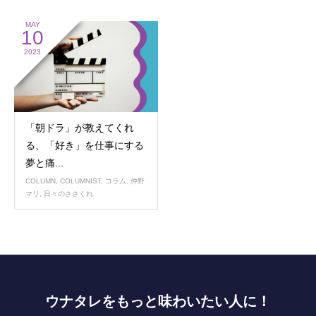
MAY
10
2023
「朝ドラ」が教えてくれ
る、「好き」を仕事にする
夢と痛...
COLUMN
,
COLUMNIST
,
コラム
,
仲野
マリ
,
日々のささくれ
ウナタレをもっと味わいたい人に！