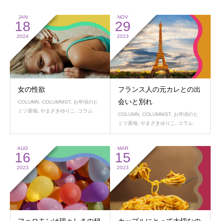
JAN
NOV
18
29
2024
2023
女の性欲
フランス人の元カレとの出
会いと別れ
COLUMN
,
COLUMNIST
,
お年頃のヒ
ミツ基地
,
やまざきゆりこ
,
コラム
COLUMN
,
COLUMNIST
,
お年頃のヒ
ミツ基地
,
やまざきゆりこ
,
コラム
AUG
MAR
16
15
2023
2023
フェロモンは瑞々しさの秘
カップルにとって大切なの