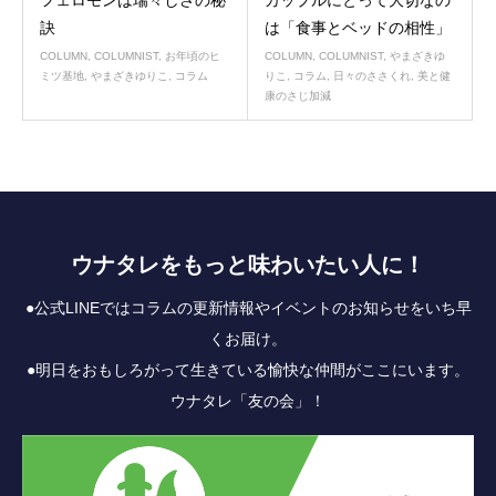
訣
は「食事とベッドの相性」
COLUMN
,
COLUMNIST
,
お年頃のヒ
COLUMN
,
COLUMNIST
,
やまざきゆ
ミツ基地
,
やまざきゆりこ
,
コラム
りこ
,
コラム
,
日々のささくれ
,
美と健
康のさじ加減
ウナタレをもっと味わいたい人に！
●公式LINEではコラムの更新情報やイベントのお知らせをいち早
くお届け。
●明日をおもしろがって生きている愉快な仲間がここにいます。
ウナタレ「友の会」！