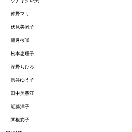
ウナギタレ美
仲野マリ
伏見美帆子
望月桜咲
松本恵理子
深野ちひろ
渋谷ゆう子
田中美薫江
近藤洋子
関根彩子