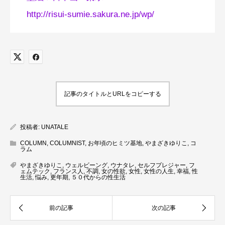
http://risui-sumie.sakura.ne.jp/wp/
記事のタイトルとURLをコピーする
投稿者:
UNATALE
COLUMN
,
COLUMNIST
,
お年頃のヒミツ基地
,
やまざきゆりこ
,
コ
ラム
やまざきゆりこ
,
ウェルビーング
,
ウナタレ
,
セルフプレジャー
,
フ
ェムテック
,
フランス人
,
不調
,
女の性欲
,
女性
,
女性の人生
,
幸福
,
性
生活
,
悩み
,
更年期
,
５０代からの性生活