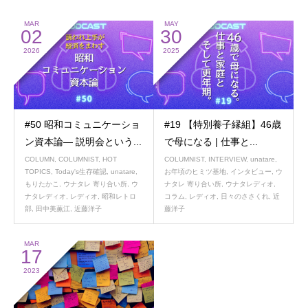
MAR
MAY
02
30
2026
2025
#50 昭和コミュニケーショ
#19 【特別養子縁組】46歳
ン資本論― 説明会という...
で母になる | 仕事と...
COLUMN
,
COLUMNIST
,
HOT
COLUMNIST
,
INTERVIEW
,
unatare
,
TOPICS
,
Today's生存確認
,
unatare
,
お年頃のヒミツ基地
,
インタビュー
,
ウ
もりたかこ
,
ウナタレ 寄り合い所
,
ウ
ナタレ 寄り合い所
,
ウナタレディオ
,
ナタレディオ
,
レディオ
,
昭和レトロ
コラム
,
レディオ
,
日々のささくれ
,
近
部
,
田中美薫江
,
近藤洋子
藤洋子
MAR
17
2023