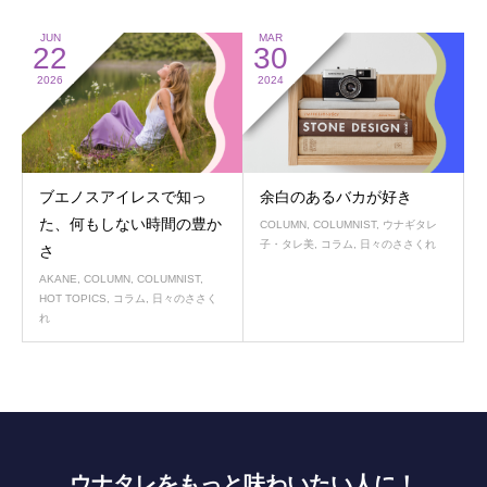
JUN
MAR
22
30
2026
2024
ブエノスアイレスで知っ
余白のあるバカが好き
た、何もしない時間の豊か
COLUMN
,
COLUMNIST
,
ウナギタレ
子・タレ美
,
コラム
,
日々のささくれ
さ
AKANE
,
COLUMN
,
COLUMNIST
,
HOT TOPICS
,
コラム
,
日々のささく
れ
ウナタレをもっと味わいたい人に！