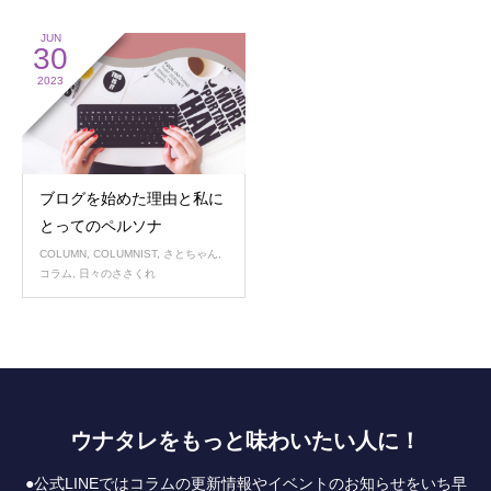
JUN
30
2023
ブログを始めた理由と私に
とってのペルソナ
COLUMN
,
COLUMNIST
,
さとちゃん
,
コラム
,
日々のささくれ
ウナタレをもっと味わいたい人に！
●公式LINEではコラムの更新情報やイベントのお知らせをいち早