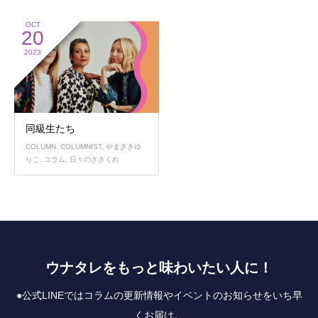
OCT
20
2023
同級生たち
COLUMN
,
COLUMNIST
,
やまざきゆ
りこ
,
コラム
,
日々のささくれ
ウナタレをもっと味わいたい人に！
●公式LINEではコラムの更新情報やイベントのお知らせをいち早
くお届け。