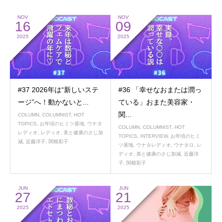
NOV
NOV
16
09
2025
2025
#37 2026年は“新しいステ
#36 「幸せなおまたは潤っ
ージ”へ！動かないと...
ている」おまた美容家・
関...
COLUMN
,
COLUMNIST
,
HOT
TOPICS
,
お年頃のヒミツ基地
,
ウナタ
COLUMN
,
COLUMNIST
,
HOT
レディオ
,
レディオ
,
美と健康のさじ加
TOPICS
,
INTERVIEW
,
お年頃のヒミ
減
,
近藤洋子
,
関根彩子
ツ基地
,
ウナタレディオ
,
ウナタロ
,
レ
ディオ
,
美と健康のさじ加減
,
近藤洋
子
,
関根彩子
JUN
JUN
27
21
2025
2025