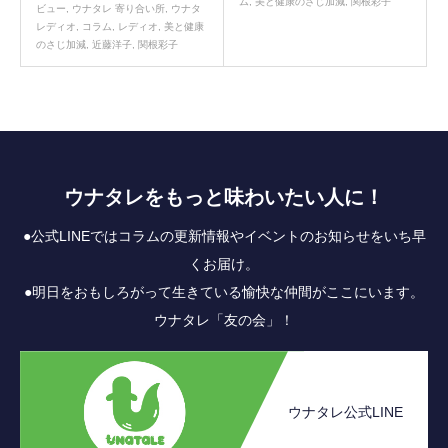
ム
,
美と健康のさじ加減
,
関根彩子
ビュー
,
ウナタレ 寄り合い所
,
ウナタ
レディオ
,
コラム
,
レディオ
,
美と健康
のさじ加減
,
近藤洋子
,
関根彩子
ウナタレをもっと味わいたい人に！
●公式LINEではコラムの更新情報やイベントのお知らせをいち早
くお届け。
●明日をおもしろがって生きている愉快な仲間がここにいます。
ウナタレ「友の会」！
ウナタレ公式LINE