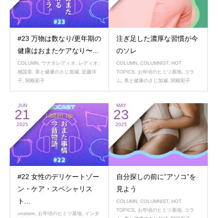
#23 万物は数なり/更年期の
注ぎ足した濃厚な習慣が今
健康はおまたケアなり〜...
のソレ
COLUMN
,
ウナタレディオ
,
レディオ
,
COLUMN
,
COLUMNIST
,
HOT
相談室
,
美と健康のさじ加減
,
近藤洋
TOPICS
,
お年頃のヒミツ基地
,
コラ
子
,
関根彩子
ム
,
美と健康のさじ加減
,
関根彩子
JUN
MAY
21
23
2025
2025
#22 女性のデリケートゾー
自分探しの前に”アソコ”を
ン・ケア・スペシャリス
見よう
ト...
COLUMN
,
COLUMNIST
,
HOT
TOPICS
,
お年頃のヒミツ基地
,
コラ
unatare
,
お年頃のヒミツ基地
,
インタ