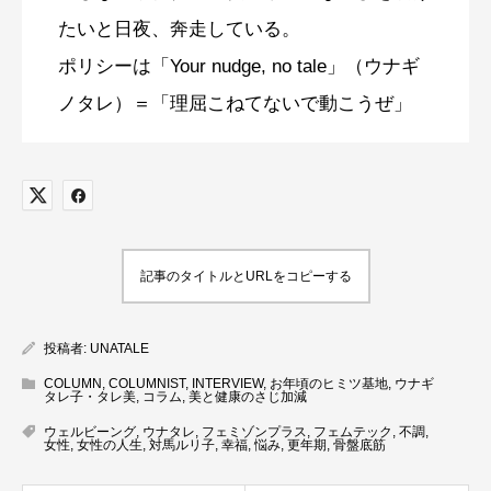
たいと日夜、奔走している。
ポリシーは「Your nudge, no tale」（ウナギ
ノタレ）＝「理屈こねてないで動こうぜ」
記事のタイトルとURLをコピーする
投稿者:
UNATALE
COLUMN
,
COLUMNIST
,
INTERVIEW
,
お年頃のヒミツ基地
,
ウナギ
タレ子・タレ美
,
コラム
,
美と健康のさじ加減
ウェルビーング
,
ウナタレ
,
フェミゾンプラス
,
フェムテック
,
不調
,
女性
,
女性の人生
,
対馬ルリ子
,
幸福
,
悩み
,
更年期
,
骨盤底筋