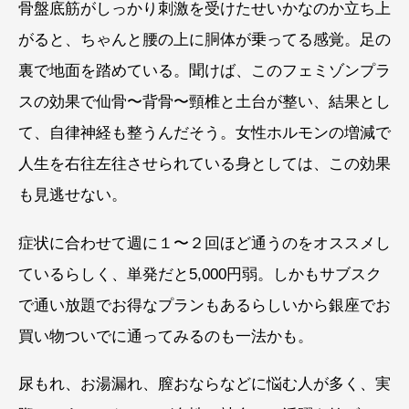
骨盤底筋がしっかり刺激を受けたせいかなのか立ち上
がると、ちゃんと腰の上に胴体が乗ってる感覚。足の
裏で地面を踏めている。聞けば、このフェミゾンプラ
スの効果で仙骨〜背骨〜頸椎と土台が整い、結果とし
て、自律神経も整うんだそう。女性ホルモンの増減で
人生を右往左往させられている身としては、この効果
も見逃せない。
症状に合わせて週に１〜２回ほど通うのをオススメし
ているらしく、単発だと5,000円弱。しかもサブスク
で通い放題でお得なプランもあるらしいから銀座でお
買い物ついでに通ってみるのも一法かも。
尿もれ、お湯漏れ、膣おならなどに悩む人が多く、実