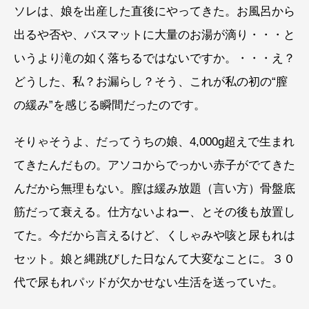
ソレは、娘を出産した直後にやってきた。お風呂から
出るや否や、バスマットに大量のお湯が滴り・・・と
いうより滝の如く落ちるではないですか。・・・え？
どうした、私？お漏らし？そう、これが私の初の“膣
の緩み”を感じる瞬間だったのです。
そりゃそうよ、だってうちの娘、4,000g超えで生まれ
てきたんだもの。アソコからでっかい赤子がでてきた
んだから無理もない。膣は緩み放題（言い方）骨盤底
筋だって衰える。仕方ないよねー、とその後も放置し
てた。今だから言えるけど、くしゃみや咳と尿もれは
セット。娘と縄跳びした日なんて大変なことに。３０
代で尿もれパッドが欠かせない生活を送っていた。