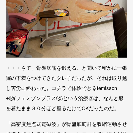
・・・さて、骨盤底筋を鍛える、と聞いて密かに一張
羅の下着をつけてきたタレ子だったが、それは取り越
し苦労に終わった。コチラで体験できるfemisson
+Ⓡ(フェミゾンプラスⓇ)という治療器は、なんと服
を着たまま３０分ほど座るだけでOKだったのだ。
「高密度焦点式電磁波」が骨盤底筋群を収縮運動させ