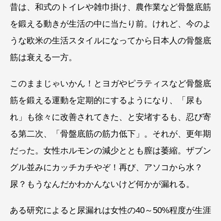
昔は、和式のトイレや雑巾掛け、農作業など骨盤底筋
を鍛える動きが生活の中に当たり前。けれど、今のよ
うな欧米の生活スタイルになってから日本人の骨盤底
筋は衰える一方。
このままじゃいかん！とヨガやピラティスなど骨盤底
筋を鍛える運動を定期的にするようになり、「尿も
れ」も徐々に改善されてきた、と安堵するも、忍び寄
る第二次、「骨盤底筋の筋力低下」。それが、更年期
だった。女性ホルモンの減少ととも膣は萎縮。ザブン
グル並みにカッチカチやぞ！再び、アソコから水？
尿？もうなんだかわかんないけど何かが漏れる。
ある研究によると尿漏れは女性の40～50%程度が生涯