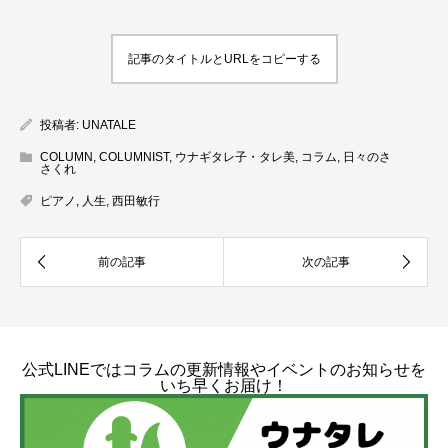
記事のタイトルとURLをコピーする
投稿者:
UNATALE
COLUMN
,
COLUMNIST
,
ウナギタレ子・タレ美
,
コラム
,
日々のさ
さくれ
ピアノ
,
人生
,
西田敏行
公式LINEではコラムの更新情報やイベントのお知らせを
いち早くお届け！