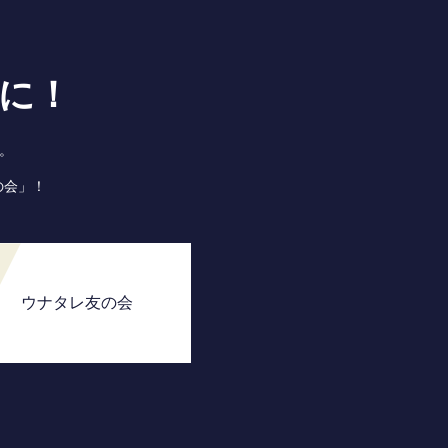
に！
。
の会」！
ウナタレ友の会