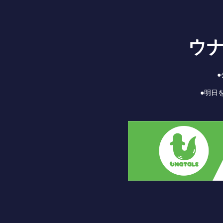
ウ
●明日