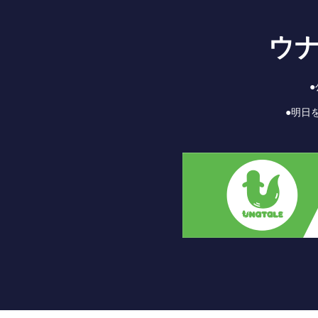
ウ
●明日