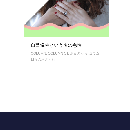
自己犠牲という名の怠慢
COLUMN
,
COLUMNIST
,
あまのっち
,
コラム
,
日々のささくれ