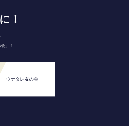
に！
。
の会」！
ウナタレ友の会