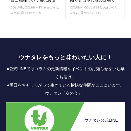
COLUMN
,
COLUMNIST
,
あまのっち
,
COLUMN
,
COLUMNIST
,
あまのっち
,
コラム
,
日々のささくれ
コラム
,
日々のささくれ
ウナタレをもっと味わいたい人に！
●公式LINEではコラムの更新情報やイベントのお知らせをいち早
くお届け。
●明日をおもしろがって生きている愉快な仲間がここにいます。
ウナタレ「友の会」！
ウナタレ公式LINE