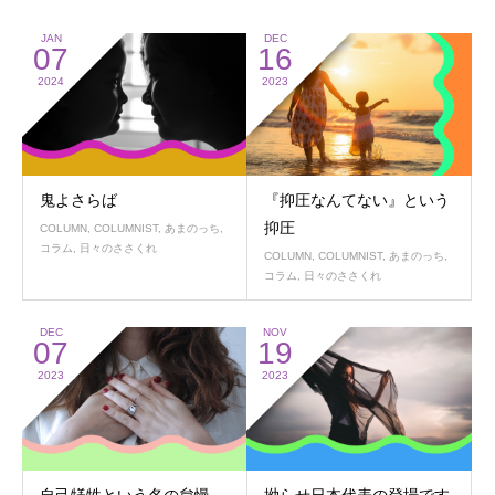
JAN
DEC
07
16
2024
2023
鬼よさらば
『抑圧なんてない』という
抑圧
COLUMN
,
COLUMNIST
,
あまのっち
,
コラム
,
日々のささくれ
COLUMN
,
COLUMNIST
,
あまのっち
,
コラム
,
日々のささくれ
DEC
NOV
07
19
2023
2023
自己犠牲という名の怠慢
拗らせ日本代表の登場です