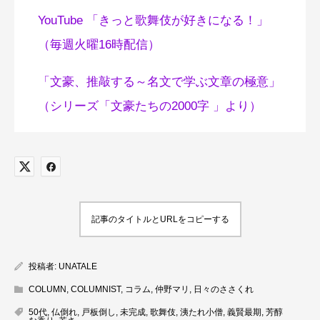
YouTube 「きっと歌舞伎が好きになる！」
（毎週火曜16時配信）
「文豪、推敲する～名文で学ぶ文章の極意」
（シリーズ「文豪たちの2000字 」より）
記事のタイトルとURLをコピーする
投稿者:
UNATALE
COLUMN
,
COLUMNIST
,
コラム
,
仲野マリ
,
日々のささくれ
50代
,
仏倒れ
,
戸板倒し
,
未完成
,
歌舞伎
,
洟たれ小僧
,
義賢最期
,
芳醇